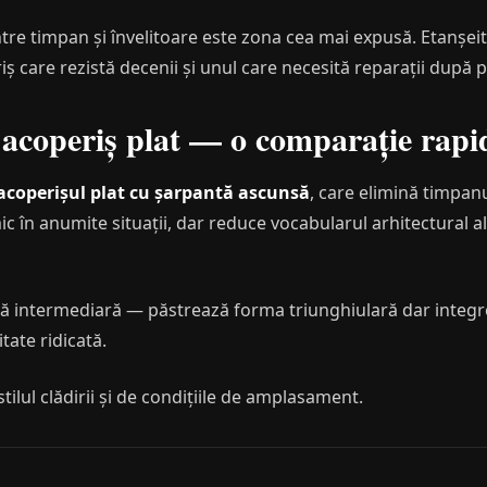
re timpan și învelitoare este zona cea mai expusă. Etanșeit
ș care rezistă decenii și unul care necesită reparații după p
. acoperiș plat — o comparație rapi
acoperișul plat cu șarpantă ascunsă
, care elimină timpanu
 în anumite situații, dar reduce vocabularul arhitectural al 
ă intermediară — păstrează forma triunghiulară dar integrea
itate ridicată.
ilul clădirii și de condițiile de amplasament.