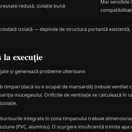
Mai sensibile l
reutate redusă, izolație bună
compatibilitat
ciodată izolată — depinde de structura portantă existentă, d
 la execuție
ijate și generează probleme ulterioare:
b timpan (dacă nu e ocupat de mansardă) trebuie ventilat 
ariția mucegaiului. Orificiile de ventilație se calculează în 
zolație.
burlourile integrate în zona timpanului trebuie dimensionate
oziune (PVC, aluminiu). O scurgere insuficientă trimite apa d