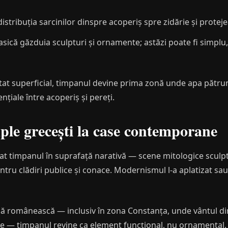
istribuția sarcinilor dinspre acoperiș spre zidărie și protejea
asică găzduia sculpturi și ornamente; astăzi poate fi simplu,
tat superficial, timpanul devine prima zonă unde apa pătru
ențiale între acoperiș și pereți.
mple grecești la case contemporane
at timpanul în suprafață narativă — scene mitologice sculp
ntru clădiri publice și conace. Modernismul l-a aplatizat sa
ială românească — inclusiv în zona Constanța, unde vântul 
e — timpanul revine ca element funcțional, nu ornamental. 