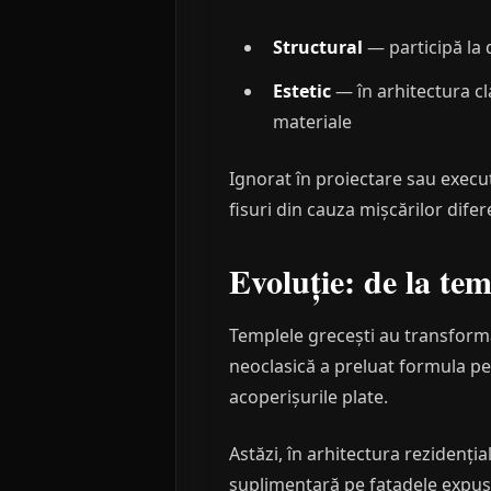
Structural
— participă la d
Estetic
— în arhitectura cl
materiale
Ignorat în proiectare sau execu
fisuri din cauza mișcărilor difer
Evoluție: de la te
Templele grecești au transform
neoclasică a preluat formula pe
acoperișurile plate.
Astăzi, în arhitectura rezidenț
suplimentară pe fațadele expus