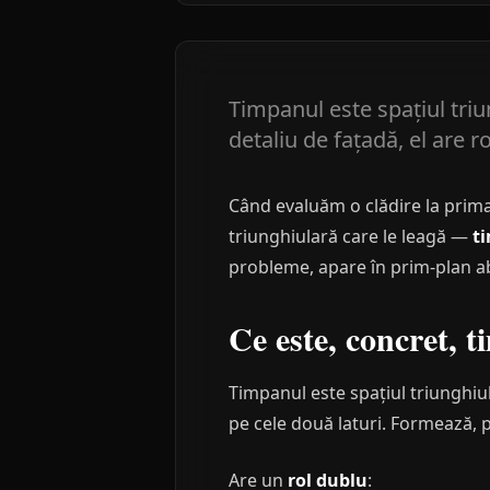
Timpanul este spațiul triu
detaliu de fațadă, el are ro
Când evaluăm o clădire la prima 
triunghiulară care le leagă —
t
probleme, apare în prim-plan a
Ce este, concret, 
Timpanul este spațiul triunghiu
pe cele două laturi. Formează, p
Are un
rol dublu
: