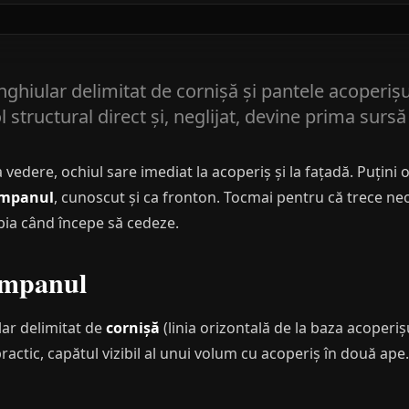
nghiular delimitat de cornișă și pantele acoperiș
l structural direct și, neglijat, devine prima sursă d
vedere, ochiul sare imediat la acoperiș și la fațadă. Puțini 
impanul
, cunoscut și ca fronton. Tocmai pentru că trece neo
bia când începe să cedeze.
timpanul
lar delimitat de
cornișă
(linia orizontală de la baza acoperișu
ractic, capătul vizibil al unui volum cu acoperiș în două ape.