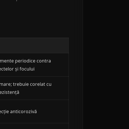
amente periodice contra
ectelor și focului
mare; trebuie corelat cu
ezistență
cție anticorozivă