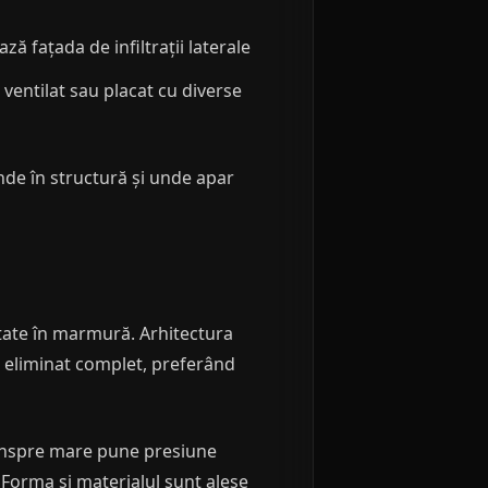
ză fațada de infiltrații laterale
 ventilat sau placat cu diverse
nde în structură și unde apar
tate în marmură. Arhitectura
u eliminat complet, preferând
dinspre mare pune presiune
Forma și materialul sunt alese