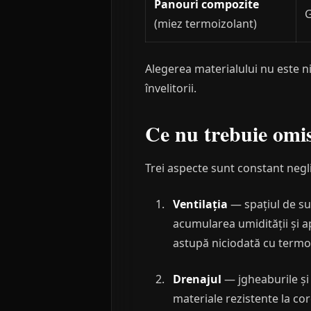
Panouri compozite
G
(miez termoizolant)
Alegerea materialului nu este ni
învelitorii.
Ce nu trebuie omis
Trei aspecte sunt constant negl
Ventilația
— spațiul de su
acumularea umidității și ap
astupă niciodată cu termoi
Drenajul
— jgheaburile și 
materiale rezistente la cor