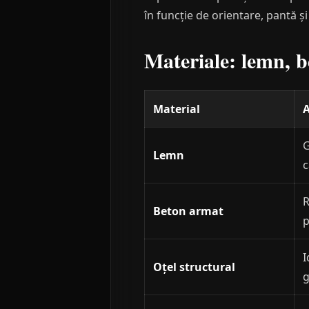
în funcție de orientare, pantă și
Materiale: lemn, b
Material
A
G
Lemn
c
R
Beton armat
p
I
Oțel structural
g