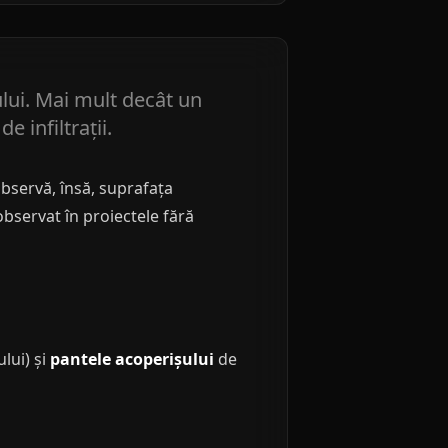
ului. Mai mult decât un
e infiltrații.
observă, însă, suprafața
bservat în proiectele fără
lui) și
pantele acoperișului
de