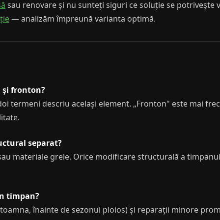
să
sau renovare și nu sunteți siguri ce soluție se potrivește v
ție
— analizăm împreună varianta optimă.
 și fronton?
doi termeni descriu același element. „Fronton" este mai frec
itate.
uctural separat?
sau materiale grele. Orice modificare structurală a timpanul
un timpan?
 toamna, înainte de sezonul ploios) și reparații minore pro