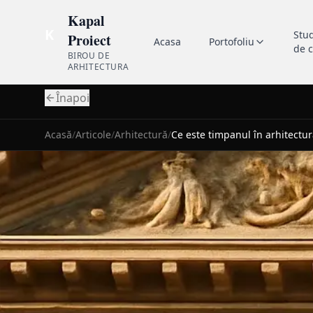
Kapal
K
Stu
Proiect
Acasa
Portofoliu
de 
BIROU DE
ARHITECTURA
Înapoi
Acasă
/
Articole
/
Arhitectură
/
Ce este timpanul în arhitectur