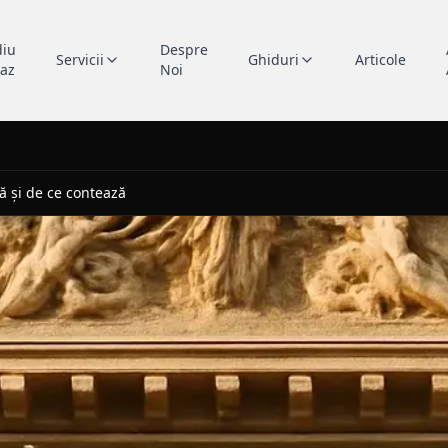
diu
Despre
Servicii
Ghiduri
Articole
caz
Noi
ă și de ce contează