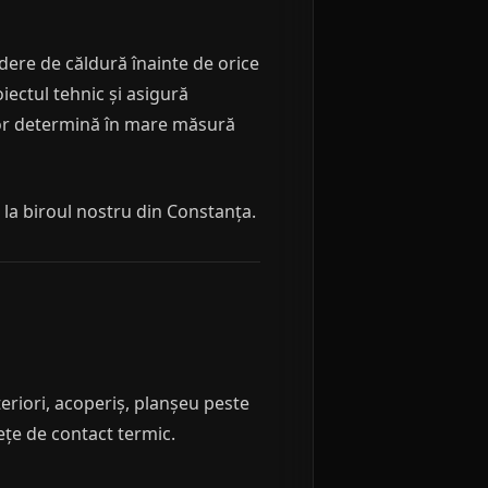
dere de căldură înainte de orice
iectul tehnic și asigură
ilor determină în mare măsură
la biroul nostru din Constanța.
teriori, acoperiș, planșeu peste
ețe de contact termic.