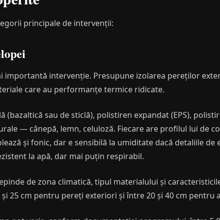
orii principale de intervenții:
elopei
i importantă intervenție. Presupune izolarea pereților exter
teriale care au performanțe termice ridicate.
ă (bazaltică sau de sticlă), polistiren expandat (EPS), polist
urale — cânepă, lemn, celuloză. Fiecare are profilul lui de 
olează și fonic, dar e sensibilă la umiditate dacă detaliile de
ezistent la apă, dar mai puțin respirabil.
pinde de zona climatică, tipul materialului și caracteristicil
0 și 25 cm pentru pereți exteriori și între 20 și 40 cm pentru 