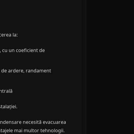
cerea la:
 cu un coeficient de
r de ardere, randament
ntrală
talației.
 condensare necesită evacuarea
tajele mai multor tehnologii.