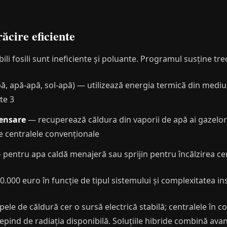
răcire eficiente
li fosili sunt ineficiente și poluante. Programul susține tre
ă, apă-apă, sol-apă) — utilizează energia termică din mediu,
te 3
densare
— recuperează căldura din vaporii de apă ai gazelo
e centralele convenționale
pentru apa caldă menajeră sau sprijin pentru încălzirea ce
10.000 euro în funcție de tipul sistemului și complexitatea ins
mpele de căldură cer o sursă electrică stabilă; centralele în
pind de radiația disponibilă. Soluțiile hibride combină avan