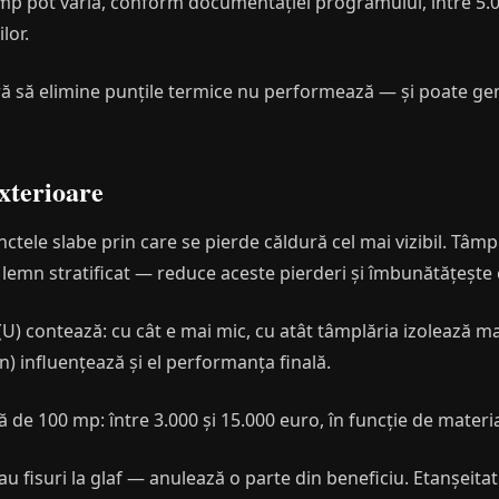
mp pot varia, conform documentației programului, între 5.00
lor.
ără să elimine punțile termice nu performează — și poate g
xterioare
unctele slabe prin care se pierde căldură cel mai vizibil. Tâ
lemn stratificat — reduce aceste pierderi și îmbunătățește 
(U) contează: cu cât e mai mic, cu atât tâmplăria izolează m
 influențează și el performanța finală.
 de 100 mp: între 3.000 și 15.000 euro, în funcție de materi
u fisuri la glaf — anulează o parte din beneficiu. Etanșeitat