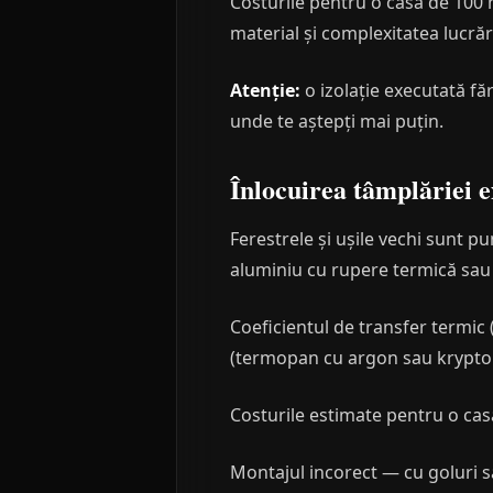
Costurile pentru o casă de 100 
material și complexitatea lucrări
Atenție:
o izolație executată f
unde te aștepți mai puțin.
Înlocuirea tâmplăriei e
Ferestrele și ușile vechi sunt p
aluminiu cu rupere termică sau 
Coeficientul de transfer termic 
(termopan cu argon sau krypton)
Costurile estimate pentru o casă
Montajul incorect — cu goluri sa