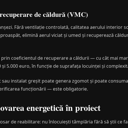
u recuperare de căldură (VMC)
anșezi. Fără ventilație controlată, calitatea aerului interio
 proaspăt, elimină aerul viciat și umed și recuperează căldu
 prin coeficientul de recuperare a căldurii — cu cât mai mar
0 și 5.000 euro, în funcție de suprafața locuinței și complexita
au instalat greșit poate genera zgomot și poate consuma e
erificarea funcționării — este obligatorie.
area energetică în proiect
sar de reabilitare: nu înlocuiești tâmplăria fără să știi ce fac