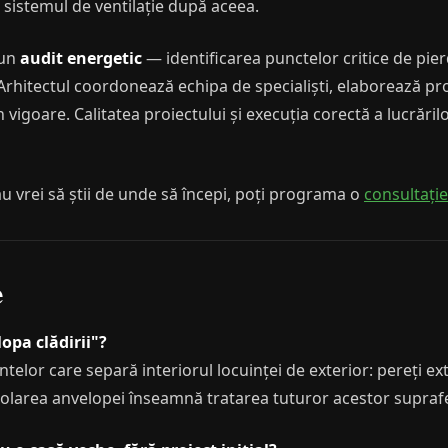
ce sistemul de ventilație după aceea.
 un
audit energetic
— identificarea punctelor critice de pier
Arhitectul coordonează echipa de specialiști, elaborează pro
 vigoare. Calitatea proiectului și execuția corectă a lucrăr
u vrei să știi de unde să începi, poți programa o
consultație
e
pa clădirii"?
telor care separă interiorul locuinței de exterior: pereți ex
 Izolarea anvelopei înseamnă tratarea tuturor acestor supraf