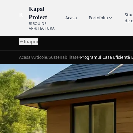
Kapal
K
Stu
Proiect
Acasa
Portofoliu
de 
BIROU DE
ARHITECTURA
Înapoi
Acasă
/
Articole
/
Sustenabilitate
/
Programul Casa Eficientă E