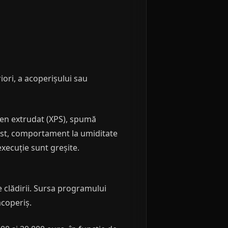
iori, a acoperișului sau
iren extrudat (XPS), spumă
cost, comportament la umiditate
 execuție sunt greșite.
e clădirii. Sursa programului
acoperiș.