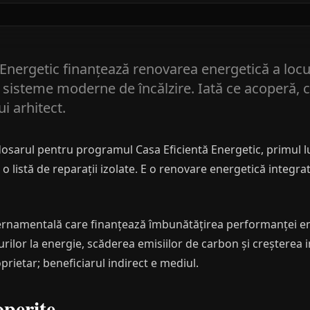
Energetic finanțează renovarea energetică a locu
 sisteme moderne de încălzire. Iată ce acoperă, c
 arhitect.
dosarul pentru programul Casa Eficientă Energetic, primul lu
 listă de reparații izolate. E o renovare energetică integra
ernamentală care finanțează îmbunătățirea performanței ener
urilor la energie, scăderea emisiilor de carbon și creșterea
oprietar; beneficiarul indirect e mediul.
operite