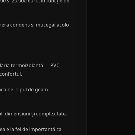
0 și 20.000 euro, în funcție de
enera condens și mucegai acolo
mplăria termoizolantă — PVC,
confortul.
ai bine. Tipul de geam
al, dimensiuni și complexitate.
ea e la fel de importantă ca