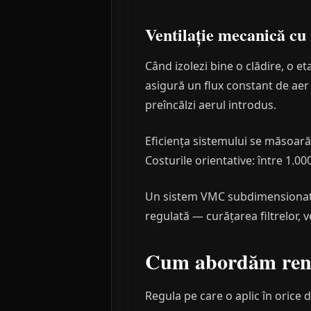
Ventilație mecanică c
Când izolezi bine o clădire, o et
asigură un flux constant de aer
preîncălzi aerul introdus.
Eficiența sistemului se măsoară
Costurile orientative: între 1.00
Un sistem VMC subdimensionat s
regulată — curățarea filtrelor, v
Cum abordăm renov
Regula pe care o aplic în orice do