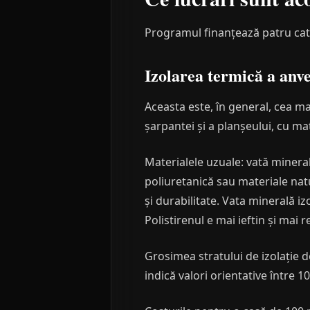
Programul finanțează patru categ
Izolarea termică a anv
Aceasta este, în general, cea ma
șarpantei și a planșeului, cu ma
Materialele uzuale: vată mineral
poliuretanică sau materiale nat
și durabilitate. Vata minerală iz
Polistirenul e mai ieftin și mai r
Grosimea stratului de izolație de
indică valori orientative între 1