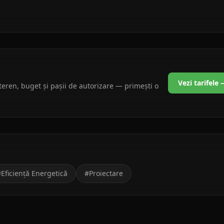
Vezi tarifele
teren, buget și pașii de autorizare — primești o
#
Eficiență Energetică
#
Proiectare