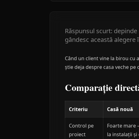
Răspunsul scurt: depinde d
gândesc această alegere î
Când un client vine la birou cu a
știe deja despre casa veche pe c
Comparație direct
Criteriu
Casă nouă
Control pe
Foarte mare —
proiect
la instalații 