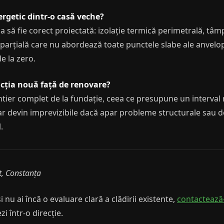
ergetic dintr-o casă veche?
ia să fie corect proiectată: izolație termică perimetrală, tâm
 parțială care nu abordează toate punctele slabe ale anvel
e la zero.
cția nouă față de renovare?
ier complet de la fundație, ceea ce presupune un interval m
ar devin imprevizibile dacă apar probleme structurale sau de
.
t, Constanța
și nu ai încă o evaluare clară a clădirii existente,
contactează
zi într-o direcție.