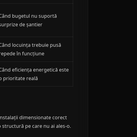
Când bugetul nu suportă
surprize de șantier
Când locuința trebuie pusă
repede în funcțiune
Când eficiența energetică este
o prioritate reală
instalații dimensionate corect
o structură pe care nu ai ales-o.