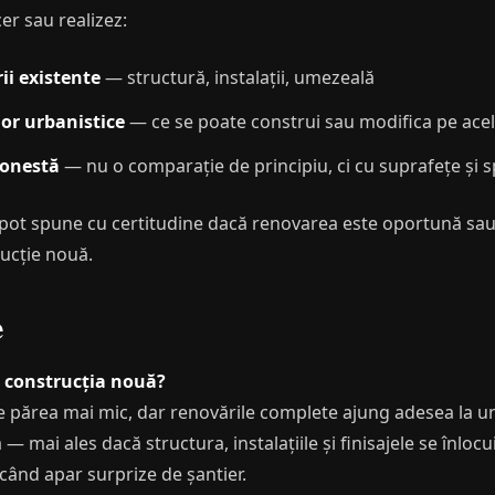
er sau realizez:
ii existente
— structură, instalații, umezeală
lor urbanistice
— ce se poate construi sau modifica pe acel
 onestă
— nu o comparație de principiu, ci cu suprafețe și sp
ot spune cu certitudine dacă renovarea este oportună sau d
ucție nouă.
e
t construcția nouă?
te părea mai mic, dar renovările complete ajung adesea la u
 mai ales dacă structura, instalațiile și finisajele se înlocu
când apar surprize de șantier.