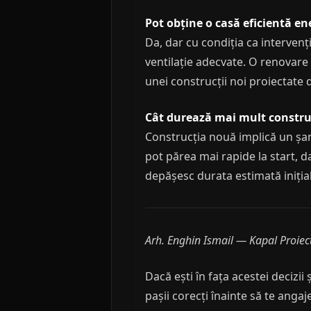
Pot obține o casă eficientă en
Da, dar cu condiția ca intervenț
ventilație adecvate. O renovare
unei construcții noi proiectate d
Cât durează mai mult constru
Construcția nouă implică un șant
pot părea mai rapide la start, d
depășesc durata estimată inițial
Arh. Enghin Ismail — Kapal Proiec
Dacă ești în fața acestei decizii 
pașii corecți înainte să te angaje