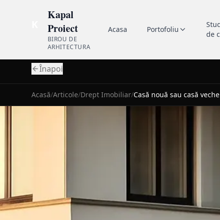
Kapal
K
Stu
Proiect
Acasa
Portofoliu
de 
BIROU DE
ARHITECTURA
Înapoi
Acasă
/
Articole
/
Drept Imobiliar
/
Casă nouă sau casă veche