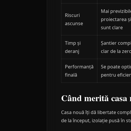
Mai previzibi
Riscuri
proiectarea ș
ascunse
sunt clare
Timp și
Șantier compl
deranj
clar de la zer
Performanță
Se poate opt
finală
pentru eficien
Când merită casa
Casa nouă îți dă libertate comp
de la început, izolație pusă în s