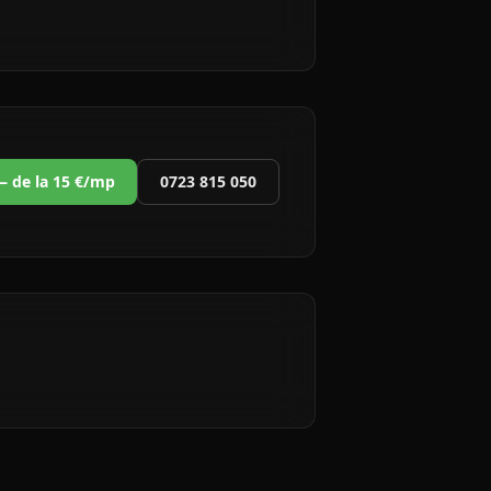
 — de la 15 €/mp
0723 815 050