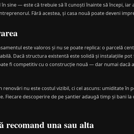
 în sine — este că trebuie să îl cunoști înainte să începi, ia
ntreprenorul. Fără acestea, și casa nouă poate deveni imprev
varea
mentul este valoros și nu se poate replica: o parcelă cent
lă. Dacă structura existentă este solidă și instalațiile pot f
poate fi competitiv cu o construcție nouă — dar numai dacă a
 renovări nu este costul vizibil, ci cel ascuns: umiditate în p
e. Fiecare descoperire de pe șantier adaugă timp și bani la
 să recomand una sau alta