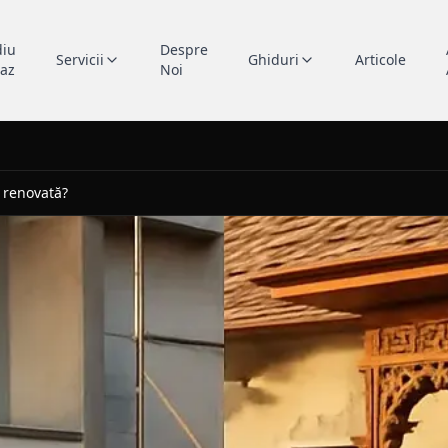
diu
Despre
Servicii
Ghiduri
Articole
caz
Noi
 renovată?