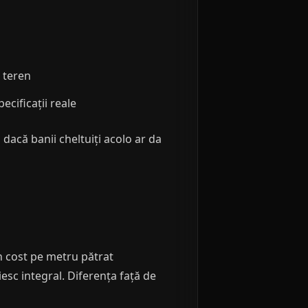
 teren
ecificații reale
acă banii cheltuiți acolo ar da
n cost pe metru pătrat
iesc integral. Diferența față de