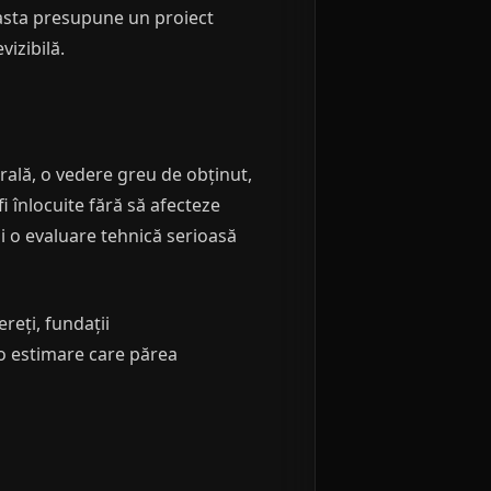
r asta presupune un proiect
izibilă.
rală, o vedere greu de obținut,
i înlocuite fără să afecteze
i o evaluare tehnică serioasă
ereți, fundații
 o estimare care părea