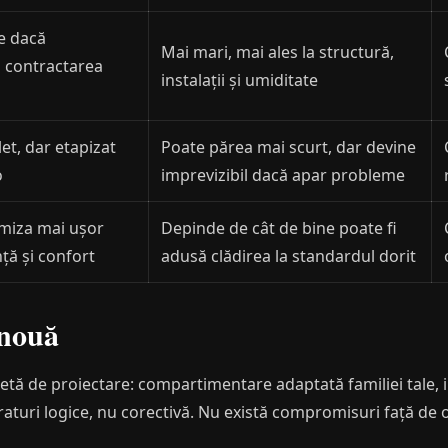
le dacă
Mai mari, mai ales la structură,
i contractarea
instalații și umiditate
et, dar etapizat
Poate părea mai scurt, dar devine
o
imprevizibil dacă apar probleme
imiza mai ușor
Depinde de cât de bine poate fi
ță și confort
adusă clădirea la standardul dorit
 nouă
letă de proiectare: compartimentare adaptată familiei tale, 
traturi logice, nu corectivă. Nu există compromisuri față de 