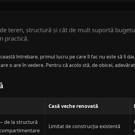
e teren, structură și cât de mult suportă bugetul
n practică.
ceastă întrebare, primul lucru pe care îl fac nu este să îi da
are o are în vedere. Pentru că acolo stă, de obicei, adevărat
ă
Casă veche renovată
 de la structură
Limitat de construcția existentă
și compartimentare