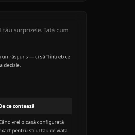
 tău surprizele. Iată cum
u un răspuns — ci să îl întreb ce
a decizie.
De ce contează
Când vrei o casă configurată
exact pentru stilul tău de viață