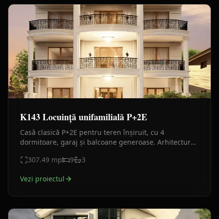
K143 Locuință unifamilială P+2E
Casă clasică P+2E pentru teren înșiruit, cu 4
dormitoare, garaj și balcoane generoase. Arhitectură
elegantă și compartimentare eficientă.
307.49
mp
9
3
Vezi proiectul