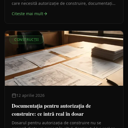
care necesită autorizație de construire, documentație
tehnică și, în cele mai multe cazuri, o verificare
Citeste mai mult
structurală serioasă. Iată traseul legal corect, pas cu
pas.
CONSTRUCȚII
12 aprilie 2026
Documentația pentru autorizația de
construire: ce intră real în dosar
Dosarul pentru autorizația de construire nu se