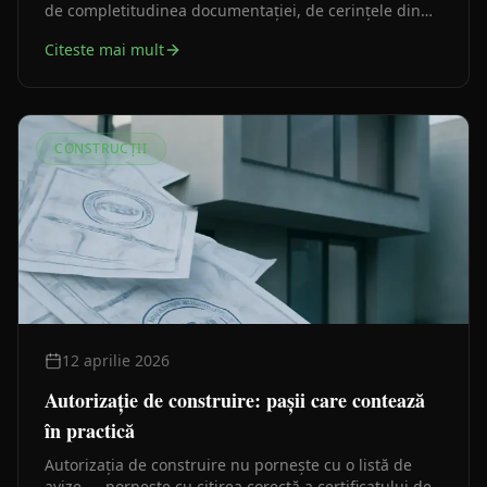
de completitudinea documentației, de cerințele din
certificatul de urbanism și de avizele necesare. Iată ce
Citeste mai mult
prevede legea și ce le prelungește în practică.
CONSTRUCȚII
12 aprilie 2026
Autorizație de construire: pașii care contează
în practică
Autorizația de construire nu pornește cu o listă de
avize — pornește cu citirea corectă a certificatului de