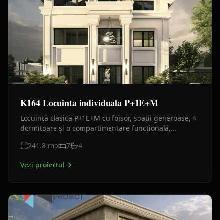
K164 Locuinta individuala P+1E+M
Locuință clasică P+1E+M cu foișor, spații generoase, 4
dormitoare și o compartimentare funcțională,
concepută pentru confortul unei familii numeroase.
241.8
mp
7
4
Vezi proiectul