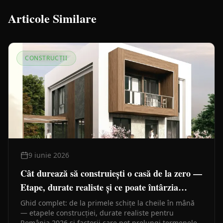
Articole Similare
CONSTRUCȚII
9 iunie 2026
Cât durează să construiești o casă de la zero —
Etape, durate realiste și ce poate întârzia
lucrările
Ghid complet: de la primele schițe la cheile în mână
— etapele construcției, durate realiste pentru
România 2026 și factorii care pot prelungi termenele.