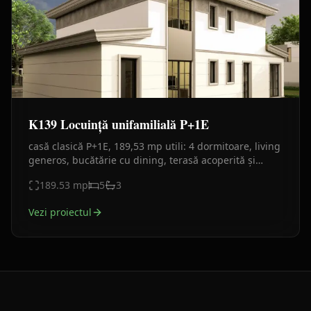
K139 Locuință unifamilială P+1E
casă clasică P+1E, 189,53 mp utili: 4 dormitoare, living
generos, bucătărie cu dining, terasă acoperită și
balcon. Fațade elegante cu cornișe, finisaje crem-alb
189.53
mp
5
3
Vezi proiectul