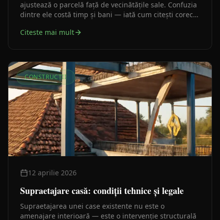
ajustează o parcelă față de vecinătățile sale. Confuzia
dintre ele costă timp și bani — iată cum citești corect
certificatul de urbanism ca să știi de la început pe ce
Citeste mai mult
drum mergi.
CONSTRUCȚII
12 aprilie 2026
Supraetajare casă: condiții tehnice și legale
Supraetajarea unei case existente nu este o
amenajare interioară — este o intervenție structurală