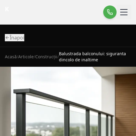
K
Înapoi
Balustrada balconului: siguranta
Acasă
/
Articole
/
Construcții
/
dincolo de inaltime