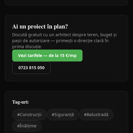
Ai un proiect în plan?
Discută gratuit cu un arhitect despre teren, buget și
pașii de autorizare — primești o direcție clară în
prima discuție.
Vezi tarifele — de la 15 €/mp
0723 815 050
Tag-uri:
#
Construcții
#
Siguranță
#
Balustradă
#
Înălțime