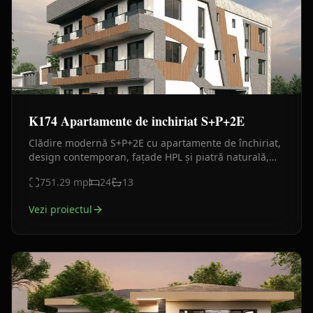
K174 Apartamente de inchiriat S+P+2E
Clădire modernă S+P+2E cu apartamente de închiriat,
design contemporan, fațade HPL și piatră naturală,
compartimentări eficiente și parcare proprie.
751.29
mp
24
13
Vezi proiectul