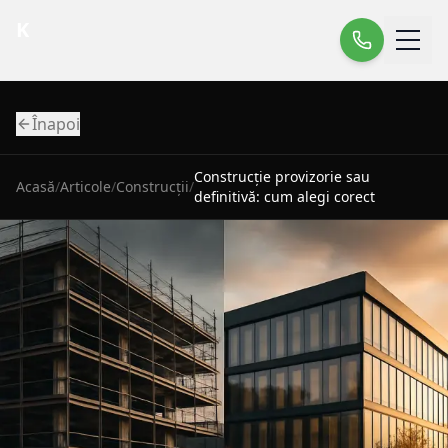
K
Înapoi
Construcție provizorie sau
Acasă
/
Articole
/
Construcții
/
definitivă: cum alegi corect