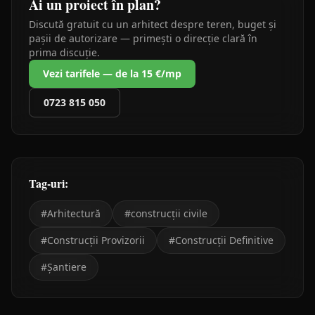
Ai un proiect în plan?
Discută gratuit cu un arhitect despre teren, buget și
pașii de autorizare — primești o direcție clară în
prima discuție.
Vezi tarifele — de la 15 €/mp
0723 815 050
Tag-uri:
#
Arhitectură
#
construcții civile
#
Construcții Provizorii
#
Construcții Definitive
#
Șantiere