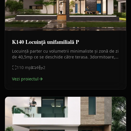
K140 Locuință unifamilială P
Locuință parter cu volumetrii minimaliste și zonă de zi
de 40,5mp ce se deschide către terasa. 3dormitoare,
2băi, bucătărie separată, finisaje alb–gri cu piatra
110
mp
4
2
Vezi proiectul