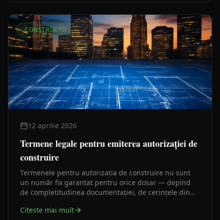
CONSTRUCȚII
12 aprilie 2026
Termene legale pentru emiterea autorizației de
construire
Termenele pentru autorizația de construire nu sunt
un număr fix garantat pentru orice dosar — depind
de completitudinea documentației, de cerințele din
certificatul de urbanism și de avizele necesare. Iată ce
Citeste mai mult
prevede legea și ce le prelungește în practică.