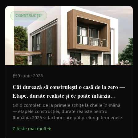
CONSTRUCȚII
9 iunie 2026
Cât durează să construiești o casă de la zero —
Etape, durate realiste și ce poate întârzia
lucrările
Ghid complet: de la primele schițe la cheile în mână
— etapele construcției, durate realiste pentru
România 2026 și factorii care pot prelungi termenele.
Citeste mai mult