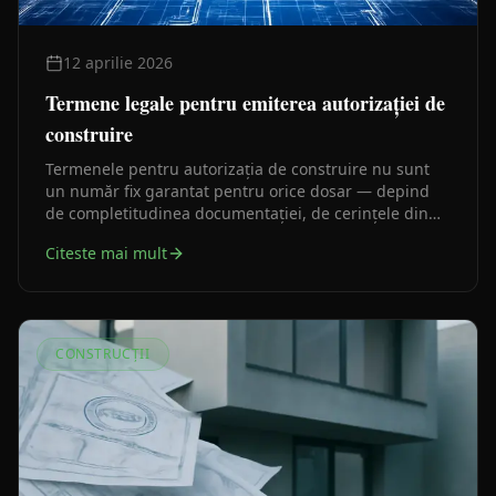
12 aprilie 2026
Termene legale pentru emiterea autorizației de
construire
Termenele pentru autorizația de construire nu sunt
un număr fix garantat pentru orice dosar — depind
de completitudinea documentației, de cerințele din
certificatul de urbanism și de avizele necesare. Iată ce
Citeste mai mult
prevede legea și ce le prelungește în practică.
CONSTRUCȚII