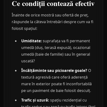
Ce condiții contează efectiv
Înainte de orice mostră sau ofertă de preț,
răspunde la câteva întrebări despre cum va fi
folosit spațiul:
Umiditate:
suprafața va fi permanent
umedă (duș, terasă expusă), ocazional
umedă (baie de familie) sau în general
uscată?
Încălțăminte sau picioarele goale?
O
textură agresivă care oferă aderență
mare în exterior poate fi inconfortabilă
pe un paviment de baie folosit desculț.
Trafic și uzură:
spațiu rezidențial cu
trafic redus sau zonă cu trafic intens (hol