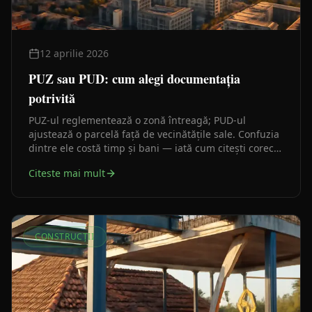
12 aprilie 2026
PUZ sau PUD: cum alegi documentația
potrivită
PUZ-ul reglementează o zonă întreagă; PUD-ul
ajustează o parcelă față de vecinătățile sale. Confuzia
dintre ele costă timp și bani — iată cum citești corect
certificatul de urbanism ca să știi de la început pe ce
Citeste mai mult
drum mergi.
CONSTRUCȚII