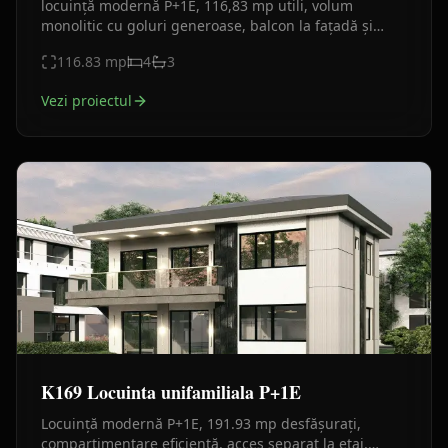
locuință modernă P+1E, 116,83 mp utili, volum
monolitic cu goluri generoase, balcon la fațadă și
terasă în spate. Plan funcțional clar, finisaje actuale.
116.83
mp
4
3
Vezi proiectul
K169 Locuinta unifamiliala P+1E
Locuință modernă P+1E, 191.93 mp desfășurați,
compartimentare eficientă, acces separat la etaj,