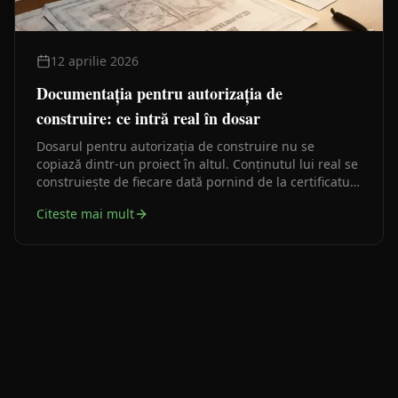
12 aprilie 2026
Documentația pentru autorizația de
construire: ce intră real în dosar
Dosarul pentru autorizația de construire nu se
copiază dintr-un proiect în altul. Conținutul lui real se
construiește de fiecare dată pornind de la certificatul
de urbanism, de la situația juridică a imobilului și de
Citeste mai mult
la tipul lucrării.