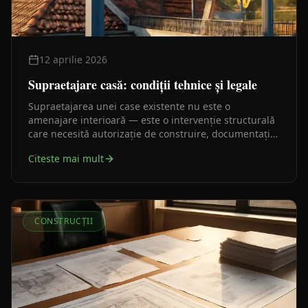
12 aprilie 2026
Supraetajare casă: condiții tehnice și legale
Supraetajarea unei case existente nu este o
amenajare interioară — este o intervenție structurală
care necesită autorizație de construire, documentație
tehnică și, în cele mai multe cazuri, o verificare
Citeste mai mult
structurală serioasă. Iată traseul legal corect, pas cu
pas.
CONSTRUCȚII