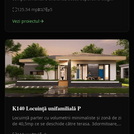
terasă și balcon generos, design contemporan.
125.54
mp
7
5
Vezi proiectul
K140 Locuință unifamilială P
Locuință parter cu volumetrii minimaliste și zonă de zi
de 40,5mp ce se deschide către terasa. 3dormitoare,
2băi, bucătărie separată, finisaje alb–gri cu piatra