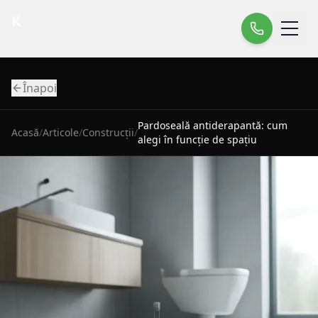
K
Înapoi
Pardoseală antiderapantă: cum
Acasă
/
Articole
/
Construcții
/
alegi în funcție de spațiu