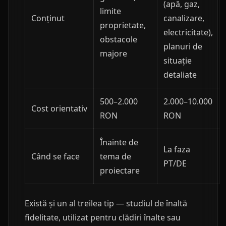
(apă, gaz,
limite
Conținut
canalizare,
proprietate,
electricitate),
obstacole
planuri de
majore
situație
detaliate
500–2.000
2.000–10.000
Cost orientativ
RON
RON
Înainte de
La faza
Când se face
tema de
PT/DE
proiectare
Există și un al treilea tip — studiul de înaltă
fidelitate, utilizat pentru clădiri înalte sau