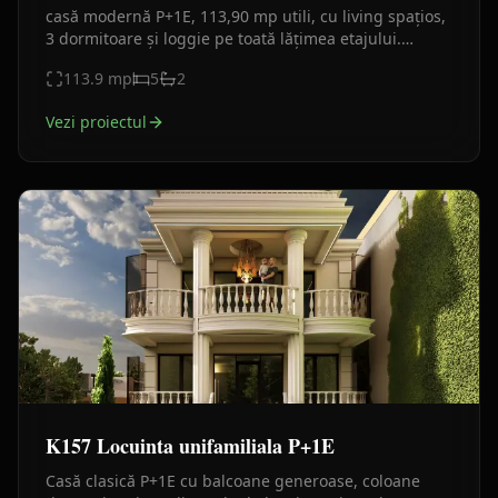
casă modernă P+1E, 113,90 mp utili, cu living spațios,
3 dormitoare și loggie pe toată lățimea etajului.
Fațadă minimalistă alb-antracit, materiale durabile.
113.9
mp
5
2
Vezi proiectul
K157 Locuinta unifamiliala P+1E
Casă clasică P+1E cu balcoane generoase, coloane