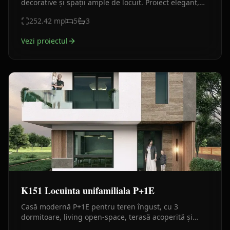
decorative și spații ample de locuit. Proiect elegant,
ideal pentru familie.
252.42
mp
5
3
Vezi proiectul
K151 Locuinta unifamiliala P+1E
Casă modernă P+1E pentru teren îngust, cu 3
dormitoare, living open-space, terasă acoperită și
design contemporan.