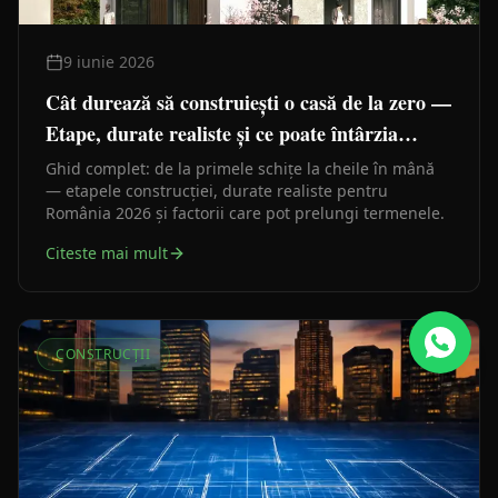
9 iunie 2026
Cât durează să construiești o casă de la zero —
Etape, durate realiste și ce poate întârzia
lucrările
Ghid complet: de la primele schițe la cheile în mână
— etapele construcției, durate realiste pentru
România 2026 și factorii care pot prelungi termenele.
Citeste mai mult
CONSTRUCȚII