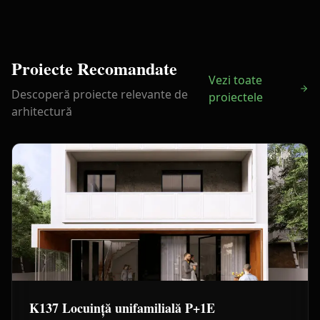
Proiecte Recomandate
Vezi toate
Descoperă proiecte relevante de
proiectele
arhitectură
K137 Locuință unifamilială P+1E