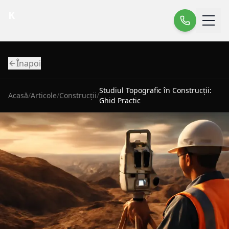
K
Înapoi
Studiul Topografic în Construcții:
Acasă
/
Articole
/
Construcții
/
Ghid Practic