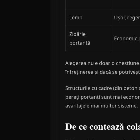
Lemn
Ușor, regen
Zidărie
Economic p
portantă
Alegerea nu e doar o chestiune 
întreținerea și dacă se potriveș
Structurile cu cadre (din beton a
pereți portanți sunt mai economi
avantajele mai multor sisteme.
De ce contează cola