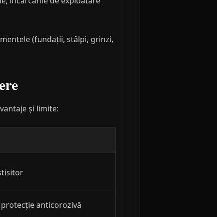
ie, încărcările de exploatare
entele (fundații, stâlpi, grinzi,
ere
vantaje și limite:
tisitor
 protecție anticorozivă