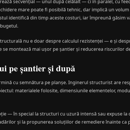
ucrează secvențial — unul după celălalt — ci în paralel, cu 
hidere mare poate fi posibilă tehnic, dar implică un volum
tul identifică din timp aceste costuri, iar împreună găsim v
 bugetul.
ucturală nu e doar despre calculul rezistenței — e și despre
re se montează mai ușor pe șantier și reducerea riscurilor d
ui pe șantier și după
rmină cu semnătura pe planșe. Inginerul structurist are resp
oiectul: materialele folosite, dimensiunile elementelor, mod
ție — în special la structuri cu uzură intensă sau expuse la
adărilor și la propunerea soluțiilor de remediere înainte ca