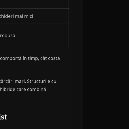
chideri mai mici
ă redusă
 comportă în timp, cât costă
cărcări mari. Structurile cu
i hibride care combină
ist