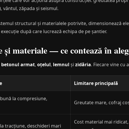
forțele care vor acționa asupra construcției: greutatea propr
, vântul, zăpada și seismul.
stemul structural și materialele potrivite, dimensionează elem
 execuție după care lucrează echipa de pe șantier.
e și materiale — ce contează în aleg
t
betonul armat
,
oțelul
,
lemnul
și
zidăria
. Fiecare vine cu a
e
Limitare principală
 bună la compresiune,
Greutate mare, cofraj cos
Cost material mai ridicat,
la tracțiune, deschideri mari