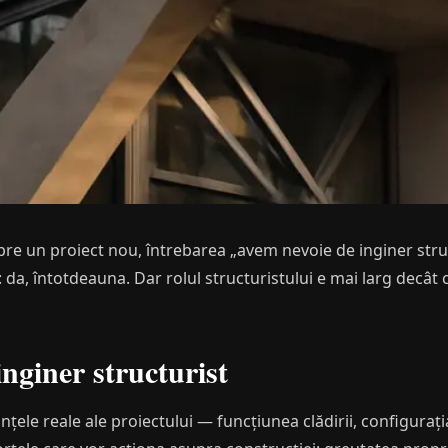
pre un proiect nou, întrebarea „avem nevoie de inginer str
 da, întotdeauna. Dar rolul structuristului e mai larg decât c
inginer structurist
nțele reale ale proiectului — funcțiunea clădirii, configurația