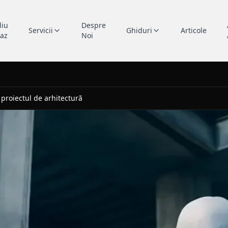
diu
Despre
Servicii
Ghiduri
Articole
caz
Noi
n proiectul de arhitectură