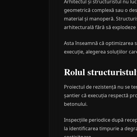
Arhitectul și structuristul nu l
geometrică complexă sau o desc
material și manoperă. Structuris
arhitecturală fără să explodeze
Asta înseamnă că optimizarea str
execuție, alegerea soluțiilor ca
Rolul structuristul
Proiectul de rezistență nu se te
șantier că execuția respectă pr
betonului.
Inspecțiile periodice după recep
la identificarea timpurie a degr