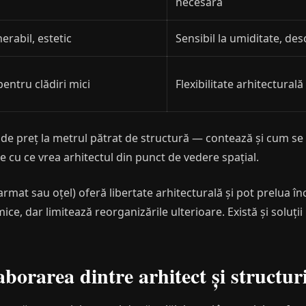
necesară
erabil, estetic
Sensibil la umiditate, des
entru clădiri mici
Flexibilitate arhitectural
de preț la metrul pătrat de structură — contează și cum se
te cu ce vrea arhitectul din punct de vedere spațial.
rmat sau oțel) oferă libertate arhitecturală și pot prelua în
ce, dar limitează reorganizările ulterioare. Există și soluți
borarea dintre arhitect și structur