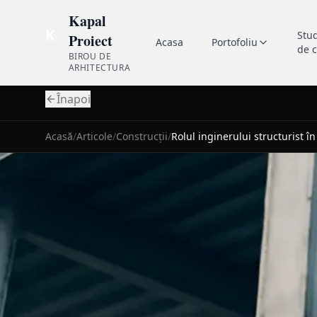
Kapal
K
Stu
Proiect
Acasa
Portofoliu
de 
BIROU DE
ARHITECTURA
Înapoi
Acasă
/
Articole
/
Construcții
/
Rolul inginerului structurist î