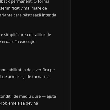
feedback permanent. O formă
 semnificativ mai mare de
ariante care păstrează intenția
 simplificarea detaliilor de
e eroare în execuție.
onsabilitatea de a verifica pe
ul de armare și de turnare a
 condiții de mediu dure — ajută
 problemele să devină